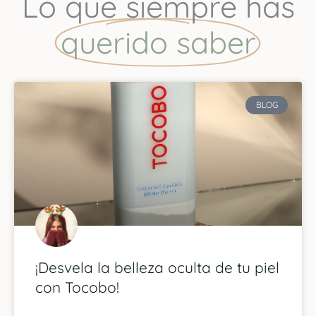
Lo que siempre has
querido saber
P
P
P
P
BLOG
a
a
a
a
g
g
g
g
e
e
e
e
¡Desvela la belleza oculta de tu piel
con Tocobo!