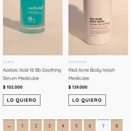
Suero
Exfoliante
Azelaic Acid 16 Bb Soothing
Red Acne Body Wash
Serum Medicube
Medicube
$
102.000
$
129.000
LO QUIERO
LO QUIERO
←
1
2
3
4
5
6
7
8