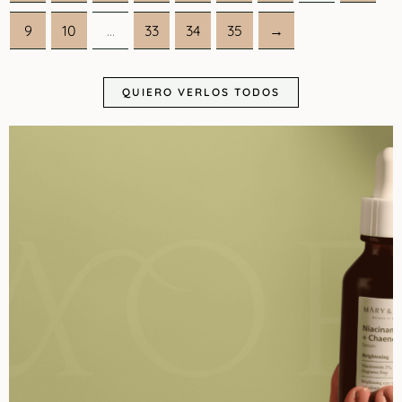
9
10
…
33
34
35
→
QUIERO VERLOS TODOS