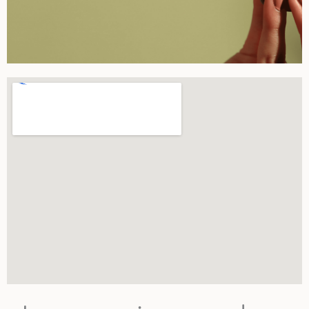
Reseñas Felices
Hace seis meses que me estoy
cuidando mi piel, y ya me han dicho
que se ve mucho mejor: Clau
Todas nuestras reseñas aquí