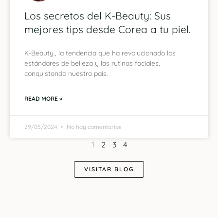
Los secretos del K-Beauty: Sus
mejores tips desde Corea a tu piel.
K-Beauty., la tendencia que ha revolucionado los
estándares de belleza y las rutinas faciales,
conquistando nuestro país.
READ MORE »
29/05/2024
No hay comentarios
1
2
3
4
VISITAR BLOG