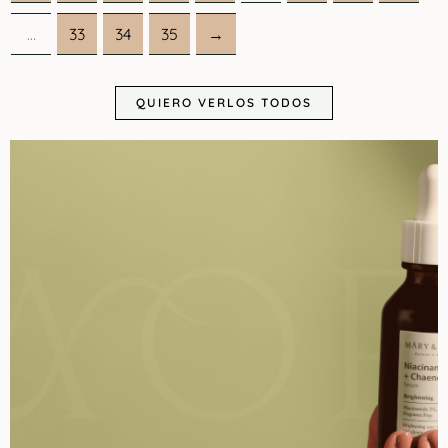
…
33
34
35
→
QUIERO VERLOS TODOS