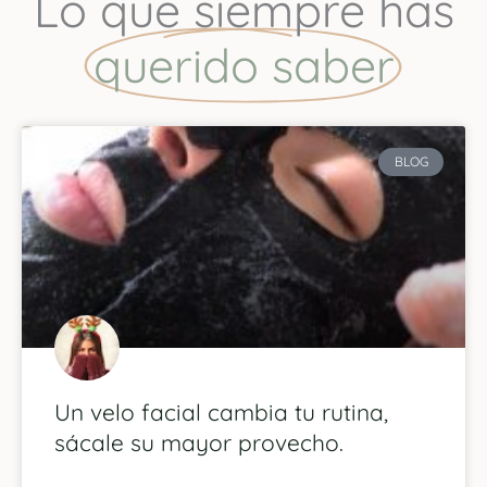
Lo que siempre has
querido saber
P
P
P
P
BLOG
a
a
a
a
g
g
g
g
e
e
e
e
Un velo facial cambia tu rutina,
sácale su mayor provecho.