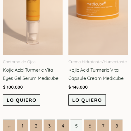
Contorno de Ojos
Crema Hidratante/Humectante
Kojic Acid Turmeric Vita
Kojic Acid Turmeric Vita
Eyes Gel Serum Medicube
Capsule Cream Medicube
$
100.000
$
148.000
LO QUIERO
LO QUIERO
←
1
2
3
4
5
6
7
8