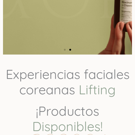
Experiencias faciales
coreanas
L
i
f
t
i
n
g
¡Productos
Disponibles!