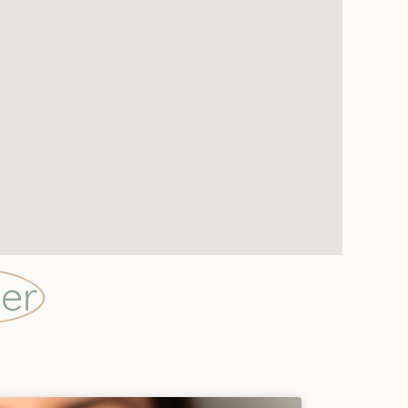
que tiene por sus
. No le colocaría
er