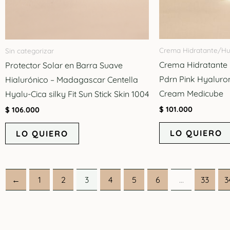
Crema Hidratante/H
Sin categorizar
Crema Hidratante 
Protector Solar en Barra Suave
Pdrn Pink Hyaluron
Hialurónico – Madagascar Centella
Cream Medicube
Hyalu-Cica silky Fit Sun Stick Skin 1004
$
101.000
$
106.000
LO QUIERO
LO QUIERO
←
1
2
3
4
5
6
…
33
3