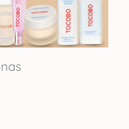
as
P
u
r