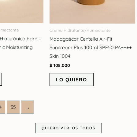
umectante
Crema Hidratante/Humectante
Hialurónico Pdrn –
Madagascar Centella Air-Fit
ic Moisturizing
Suncream Plus 100ml SPF50 PA++++
Skin 1004
$
108.000
LO QUIERO
4
35
→
QUIERO VERLOS TODOS