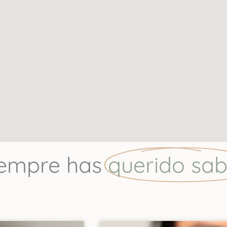
Reseñas Felices
es SPA faciales que he visitado. La experiencia coreana 
a en la calidad de los resultados que dejaron en mi piel
mi carita a nadie más ¡Gracias Pao! : Juliana Gil
Más reseñas aquí
iempre has
querido sab