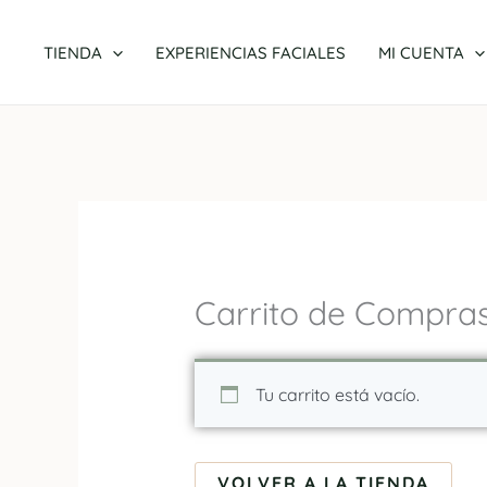
Ir
contenido
al
TIENDA
EXPERIENCIAS FACIALES
MI CUENTA
contenido
Carrito de Compra
Tu carrito está vacío.
VOLVER A LA TIENDA