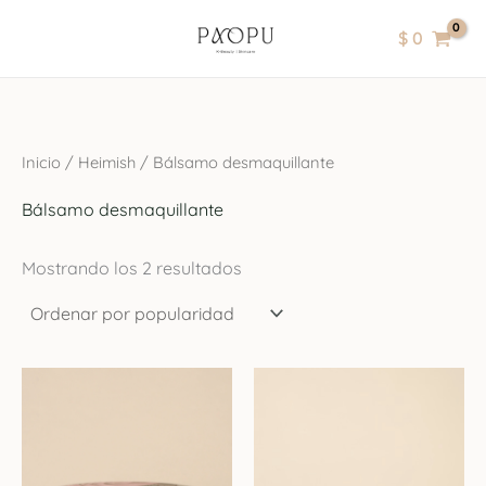
Ordenado
Ir
contenido
por
$
0
popularidad
al
contenido
Inicio
/
Heimish
/ Bálsamo desmaquillante
Bálsamo desmaquillante
Mostrando los 2 resultados