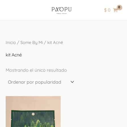
Ir
contenido
$
0
al
contenido
Inicio
/
Some By Mi
/ kit Acné
kit Acné
Mostrando el único resultado