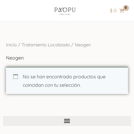
Ir
contenido
$
0
al
contenido
Inicio
/
Tratamiento Localizado
/ Neogen
Neogen
No se han encontrado productos que
coincidan con tu selección.