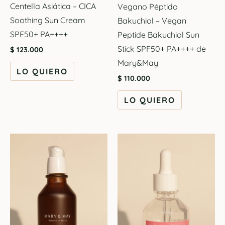
Centella Asiática – CICA
Vegano Péptido
Soothing Sun Cream
Bakuchiol – Vegan
SPF50+ PA++++
Peptide Bakuchiol Sun
Stick SPF50+ PA++++ de
$
123.000
Mary&May
LO QUIERO
$
110.000
LO QUIERO