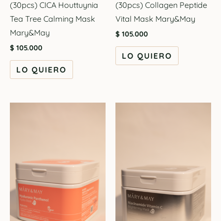
(30pcs) CICA Houttuynia
(30pcs) Collagen Peptide
Tea Tree Calming Mask
Vital Mask Mary&May
Mary&May
$
105.000
$
105.000
LO QUIERO
LO QUIERO