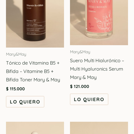
Mary&May
Mary&May
Suero Multi Hialurónico –
Tónico de Vitamina B5 +
Multi Hyaluronics Serum
Bifida – Vitamine B5 +
Mary & May
Bifida Toner Mary & May
$
121.000
$
115.000
LO QUIERO
LO QUIERO