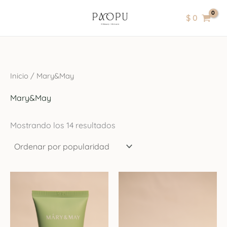
Ordenado
Ir
contenido
por
$
0
popularidad
al
contenido
Inicio
/ Mary&May
Mary&May
Mostrando los 14 resultados