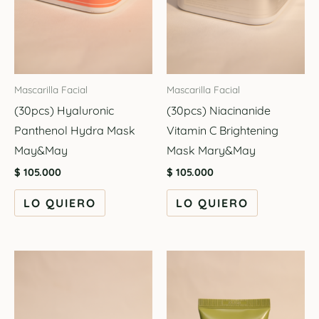
Mascarilla Facial
Mascarilla Facial
(30pcs) Hyaluronic
(30pcs) Niacinanide
Panthenol Hydra Mask
Vitamin C Brightening
May&May
Mask Mary&May
$
105.000
$
105.000
LO QUIERO
LO QUIERO