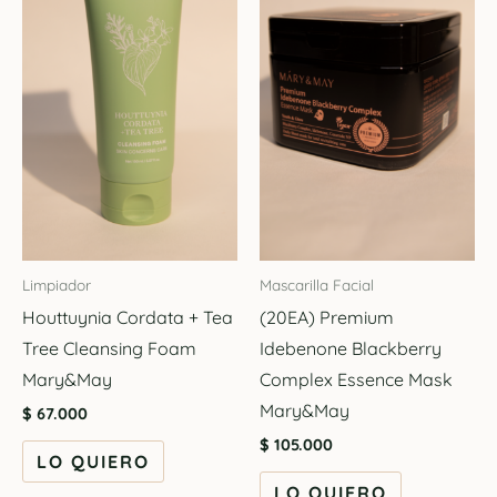
Limpiador
Mascarilla Facial
Houttuynia Cordata + Tea
(20EA) Premium
Tree Cleansing Foam
Idebenone Blackberry
Mary&May
Complex Essence Mask
Mary&May
$
67.000
$
105.000
LO QUIERO
LO QUIERO