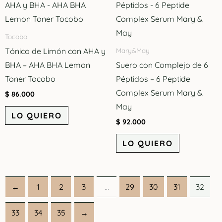
Tocobo
Tónico de Limón con AHA y
Mary&May
BHA – AHA BHA Lemon
Suero con Complejo de 6
Toner Tocobo
Péptidos – 6 Peptide
Complex Serum Mary &
$
86.000
May
LO QUIERO
$
92.000
LO QUIERO
←
1
2
3
…
29
30
31
32
33
34
35
→