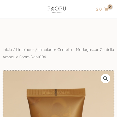
Ir
contenido
$
0
al
contenido
Inicio
/
Limpiador
/ Limpiador Centella – Madagascar Centella
Ampoule Foam Skin1004