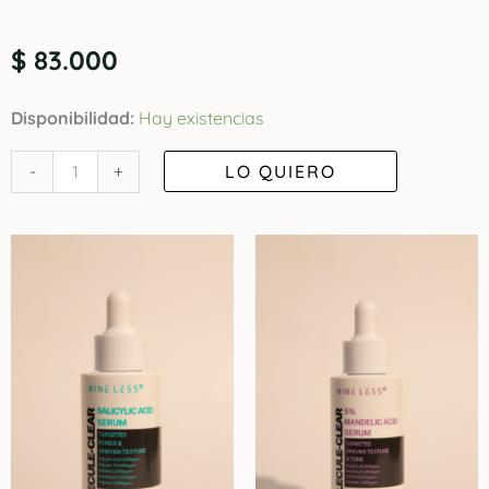
$
83.000
Crema
Disponibilidad:
Hay existencias
de
LO QUIERO
-
+
Rejuvenecimiento
y
Reparación
-
Madeca
Cream
time
Reverse
Centellian
24
cantidad