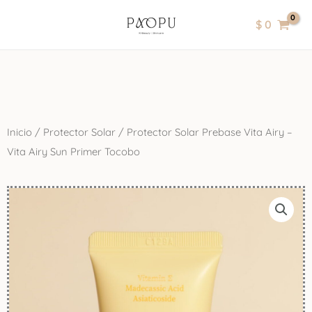
Ir
contenido
$
0
al
contenido
Inicio
/
Protector Solar
/ Protector Solar Prebase Vita Airy –
Vita Airy Sun Primer Tocobo