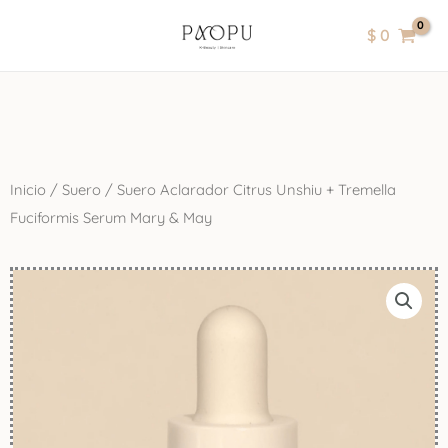
Ir
contenido
$
0
al
contenido
Inicio
/
Suero
/ Suero Aclarador Citrus Unshiu + Tremella
Fuciformis Serum Mary & May