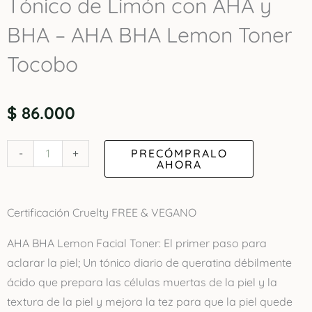
Tónico de Limón con AHA y
BHA – AHA BHA Lemon Toner
Tocobo
$
86.000
Tónico
PRECÓMPRALO
-
+
AHORA
de
Limón
con
Certificación Cruelty FREE & VEGANO
AHA
AHA BHA Lemon Facial Toner: El primer paso para
y
aclarar la piel; Un tónico diario de queratina débilmente
BHA
ácido que prepara las células muertas de la piel y la
-
textura de la piel y mejora la tez para que la piel quede
AHA