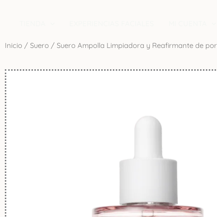
Ir
contenido
al
TIENDA
EXPERIENCIAS FACIALES
MI CUENTA
contenido
Inicio
/
Suero
/ Suero Ampolla Limpiadora y Reafirmante de por