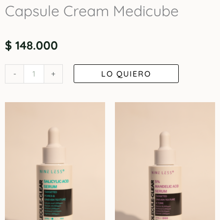
Capsule Cream Medicube
$
148.000
Kojic
LO QUIERO
-
+
Acid
Turmeric
Vita
Capsule
Cream
Medicube
cantidad