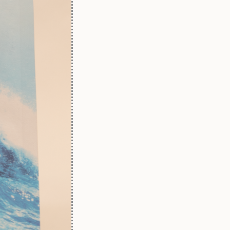
Mask
Skin
1004
cantidad