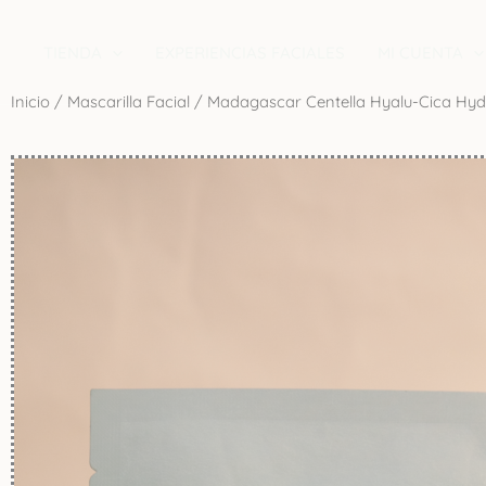
Ir
contenido
al
TIENDA
EXPERIENCIAS FACIALES
MI CUENTA
contenido
Inicio
/
Mascarilla Facial
/ Madagascar Centella Hyalu-Cica Hyd