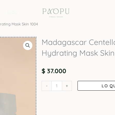
BLOG
rating Mask Skin 1004
Madagascar Centell
Hydrating Mask Skin
$
37.000
Madagascar
LO Q
-
+
Centella
Hyalu-
Cica
Hydrating