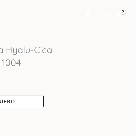
$
0
a Hyalu-Cica
 1004
UIERO