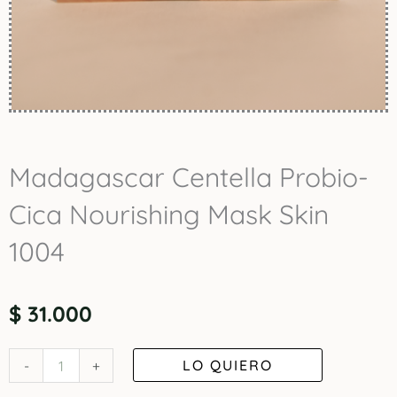
Madagascar Centella Probio-
Cica Nourishing Mask Skin
1004
$
31.000
Madagascar
LO QUIERO
-
+
Centella