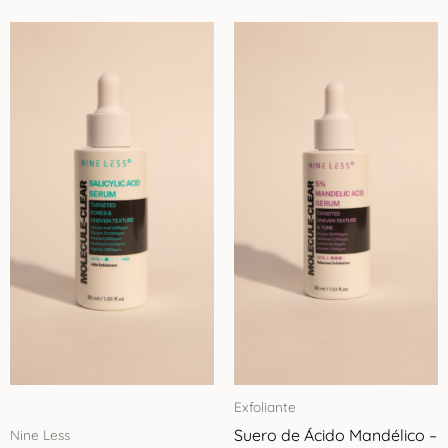
Probio-
Cica
Nourishing
Mask
Skin
1004
cantidad
Exfoliante
Suero de Ácido Mandélico –
Nine Less