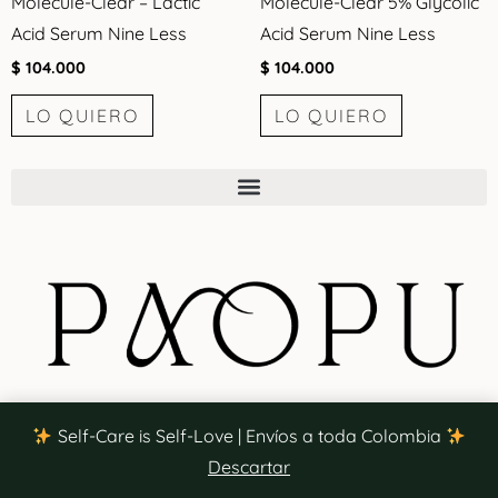
Molecule-Clear – Lactic
Molecule-Clear 5% Glycolic
Acid Serum Nine Less
Acid Serum Nine Less
$
104.000
$
104.000
LO QUIERO
LO QUIERO
Self-Care is Self-Love | Envíos a toda Colombia
Descartar
El cariño y El amor que tu Piel Merece.