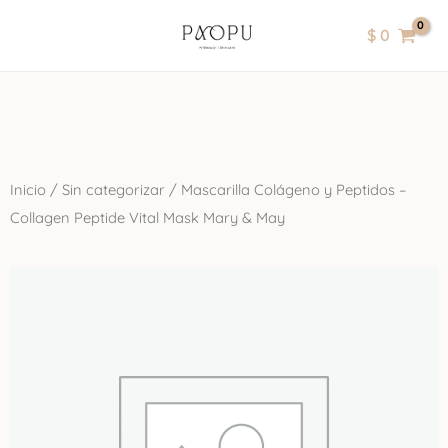
Ir
contenido
$
0
al
contenido
Inicio
/
Sin categorizar
/ Mascarilla Colágeno y Peptidos –
Collagen Peptide Vital Mask Mary & May