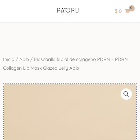
Ir
contenido
$
0
al
contenido
Inicio
/
Abib
/ Mascarilla labial de colágeno PDRN – PDRN
Collagen Lip Mask Glazed Jelly Abib