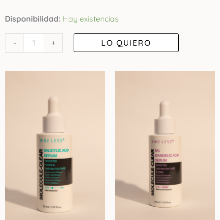
Melaclear
Disponibilidad:
Hay existencias
Cream
LO QUIERO
-
+
-
Crema
Melasma
Dr
Althea
cantidad