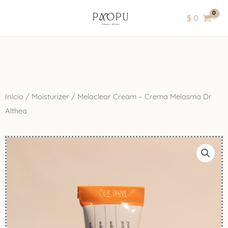
Ir
contenido
$
0
al
contenido
Inicio
/
Moisturizer
/ Melaclear Cream – Crema Melasma Dr
Althea