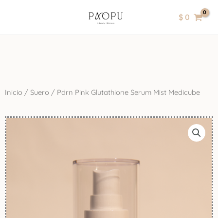
Ir
contenido
$
0
al
contenido
Inicio
/
Suero
/ Pdrn Pink Glutathione Serum Mist Medicube