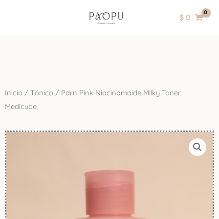
Ir
contenido
$
0
al
contenido
Inicio
/
Tónico
/ Pdrn Pink Niacinamaide Milky Toner
Medicube