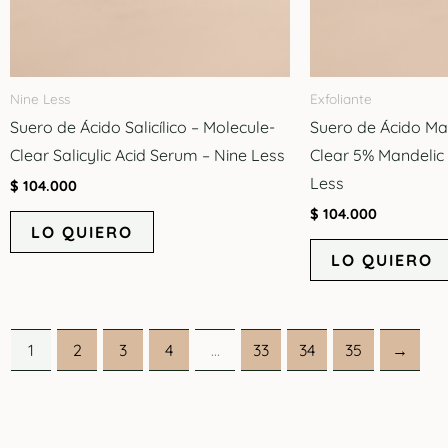
Nine Less
Exfoliante
Suero de Ácido Salicílico – Molecule-
Suero de Ácido Ma
Clear Salicylic Acid Serum – Nine Less
Clear 5% Mandelic
Less
$
104.000
$
104.000
LO QUIERO
LO QUIERO
1
2
3
4
…
33
34
35
→