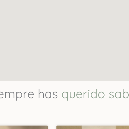
Reseñas Felices
es SPA faciales que he visitado. La experiencia coreana 
a en la calidad de los resultados que dejaron en mi piel
iempre has
querido sab
mi carita a nadie más ¡Gracias Pao! : Juliana Gil
Más reseñas aquí