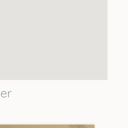
que tiene por sus
. No le colocaría
er