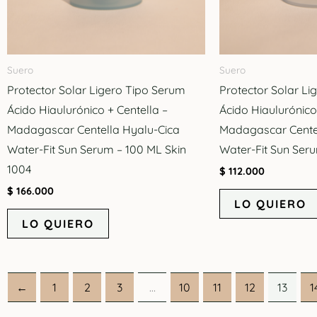
Suero
Suero
Protector Solar Ligero Tipo Serum
Protector Solar Li
Ácido Hiaulurónico + Centella –
Ácido Hiaulurónico
Madagascar Centella Hyalu-Cica
Madagascar Cente
Water-Fit Sun Serum – 100 ML Skin
Water-Fit Sun Ser
1004
$
112.000
$
166.000
LO QUIERO
LO QUIERO
←
1
2
3
…
10
11
12
13
1