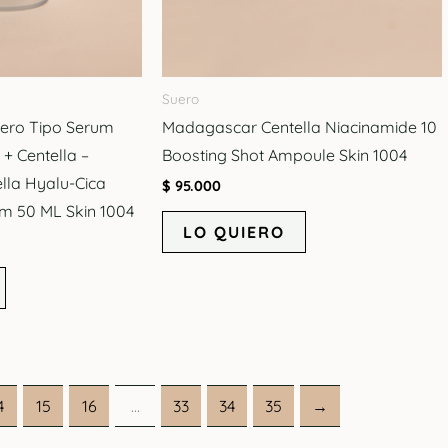
Suero
gero Tipo Serum
Madagascar Centella Niacinamide 10
 + Centella –
Boosting Shot Ampoule Skin 1004
lla Hyalu-Cica
$
95.000
um 50 ML Skin 1004
LO QUIERO
4
15
16
…
33
34
35
→