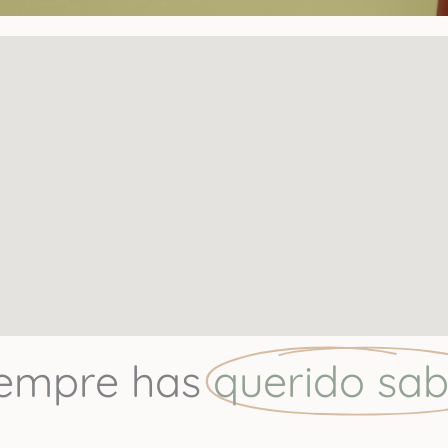
iempre has
querido sab