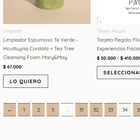
Limpiador
Tarjeta Regalo
Limpiador Espumoso Te Verde –
Tarjeta Regalo Fís
Houttuynia Cordata + Tea Tree
Experiencias Facia
Cleansing Foam Mary&May
$
50.000
-
$
410.00
$
67.000
SELECCIONA
LO QUIERO
←
1
2
3
…
31
32
33
34
3