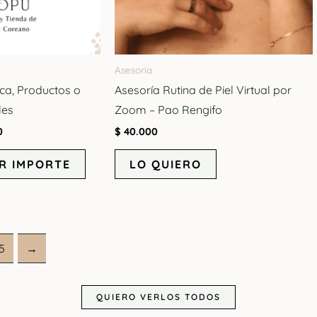
Asesoria
ica, Productos o
Asesoría Rutina de Piel Virtual por
les
Zoom – Pao Rengifo
0
$
40.000
R IMPORTE
LO QUIERO
5
→
QUIERO VERLOS TODOS