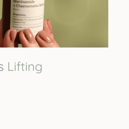
s
L
i
f
t
i
n
g