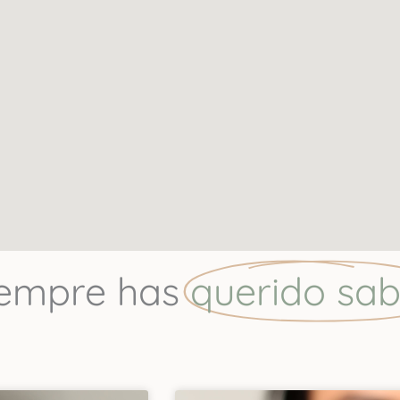
iempre has
querido sab