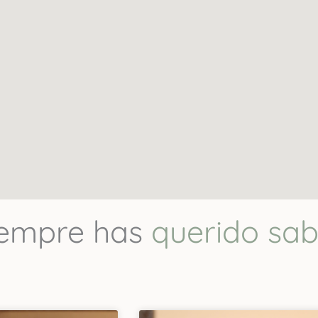
Reseñas Felices
es SPA faciales que he visitado. La experiencia coreana 
a en la calidad de los resultados que dejaron en mi piel
mi carita a nadie más ¡Gracias Pao! : Juliana Gil
iempre has
querido sab
Más reseñas aquí