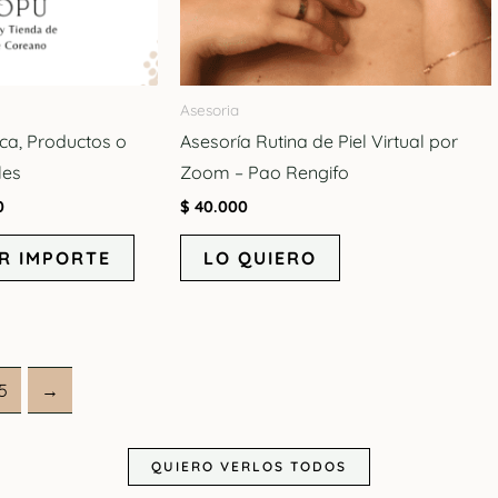
Asesoria
ica, Productos o
Asesoría Rutina de Piel Virtual por
les
Zoom – Pao Rengifo
0
$
40.000
R IMPORTE
LO QUIERO
5
→
QUIERO VERLOS TODOS