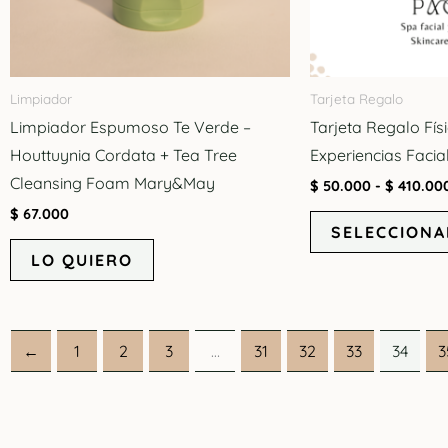
Limpiador
Tarjeta Regalo
Limpiador Espumoso Te Verde –
Tarjeta Regalo Fís
Houttuynia Cordata + Tea Tree
Experiencias Facia
Cleansing Foam Mary&May
$
50.000
-
$
410.00
$
67.000
SELECCIONA
LO QUIERO
←
1
2
3
…
31
32
33
34
3