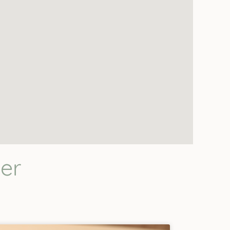
que tiene por sus
. No le colocaría
er